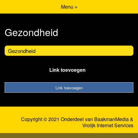
Menu +
Gezondheid
Gezondheid
Link toevoegen
Link toevoegen
Copyright © 2021 Onderdeel van
BaakmanMedia
&
Vrolijk Internet Services