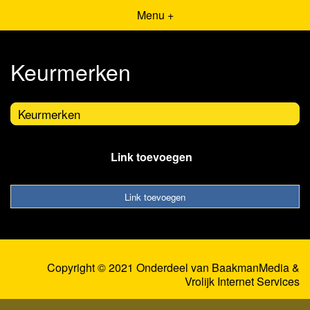
Menu +
Keurmerken
Keurmerken
Link toevoegen
Link toevoegen
Copyright © 2021 Onderdeel van
BaakmanMedia
&
Vrolijk Internet Services