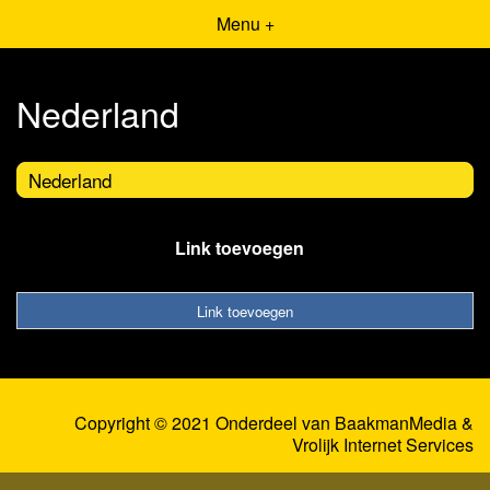
Menu +
Nederland
Nederland
Link toevoegen
Link toevoegen
Copyright © 2021 Onderdeel van
BaakmanMedia
&
Vrolijk Internet Services