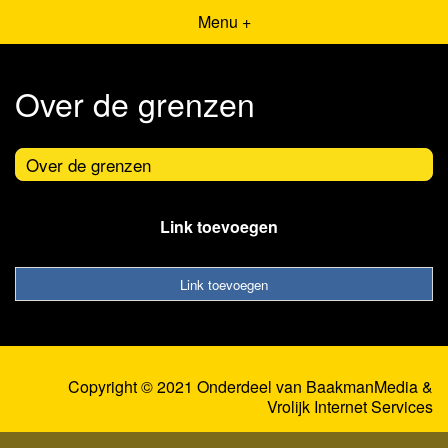
Menu +
Over de grenzen
Over de grenzen
Link toevoegen
Link toevoegen
Copyright © 2021 Onderdeel van
BaakmanMedia
&
Vrolijk Internet Services